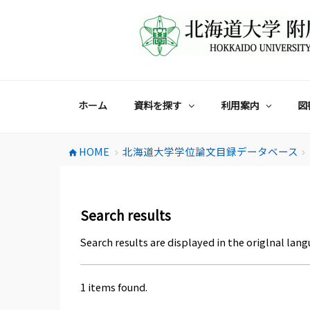
コ
ン
テ
ン
ツ
へ
ス
ホーム
資料を探す
利用案内
図
キ
ッ
プ
HOME
北海道大学学位論文目録データベース
home
chevron_right
chevron_right
Search results
Search results are displayed in the origlnal lang
1 items found.