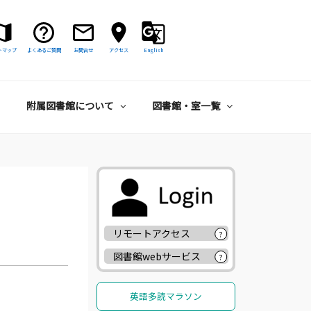
トマップ
よくあるご質問
お問合せ
アクセス
English
附属図書館について
図書館・室一覧
リモートアクセス
?
図書館webサービス
?
英語多読マラソン