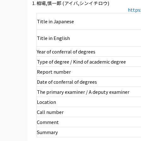
相場,慎一郎 (アイバ,シンイチロウ)
https
Title in Japanese
Title in English
Year of conferral of degrees
Type of degree / Kind of academic degree
Report number
Date of conferral of degrees
The primary examiner / A deputy examiner
Location
Call number
Comment
Summary