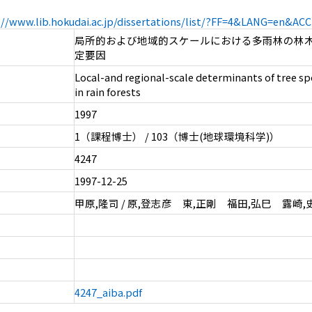
://www.lib.hokudai.ac.jp/dissertations/list/?FF=4&LANG=en&A
局所的および地域的スケールにおける多雨林の林
定要因
Local-and regional-scale determinants of tree spe
in rain forests
1997
1（課程博士） / 103（博士(地球環境科学)）
4247
1997-12-25
甲原,隆司 / 原,登志彦 東,正剛 福田,弘巳 露崎,
4247_aiba.pdf