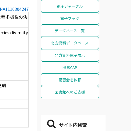
電子ジャーナル
CCN=1110304247
木種多様性の決
電子ブック
データベース一覧
cies diversity
北方資料データベース
北方資料電子展示
HUSCAP
講習会を依頼
史朗
図書館へのご支援
サイト内検索