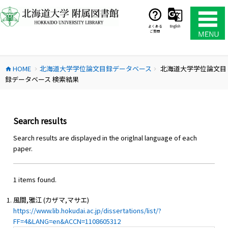
コ
ン
テ
よくある
English
ご質問
ン
ツ
へ
HOME
北海道大学学位論文目録データベース
北海道大学学位論文目
ス
home
chevron_right
chevron_right
録データベース 検索結果
キ
ッ
プ
Search results
Search results are displayed in the origlnal language of each
paper.
1 items found.
風間,雅江 (カザマ,マサエ)
https://www.lib.hokudai.ac.jp/dissertations/list/?
FF=4&LANG=en&ACCN=1108605312