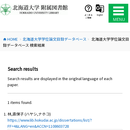
コ
ン
テ
よくある
English
ご質問
ン
ツ
へ
HOME
北海道大学学位論文目録データベース
北海道大学学位論文目
ス
home
chevron_right
chevron_right
録データベース 検索結果
キ
ッ
プ
Search results
Search results are displayed in the origlnal language of each
paper.
1 items found.
林,直保子 (ハヤシ,ナホコ)
https://www.lib.hokudai.ac.jp/dissertations/list/?
FF=4&LANG=en&ACCN=1108603728