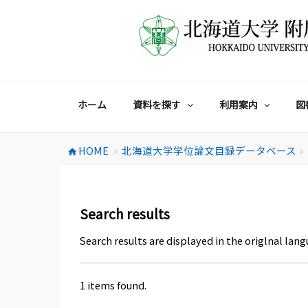
コ
ン
テ
ン
ツ
へ
ス
ホーム
資料を探す
利用案内
図
キ
ッ
プ
HOME
北海道大学学位論文目録データベース
home
chevron_right
chevron_right
Search results
Search results are displayed in the origlnal lang
1 items found.