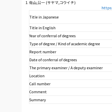
佐山,公一 (サヤマ,コウイチ)
https
Title in Japanese
Title in English
Year of conferral of degrees
Type of degree / Kind of academic degree
Report number
Date of conferral of degrees
The primary examiner / A deputy examiner
Location
Call number
Comment
Summary