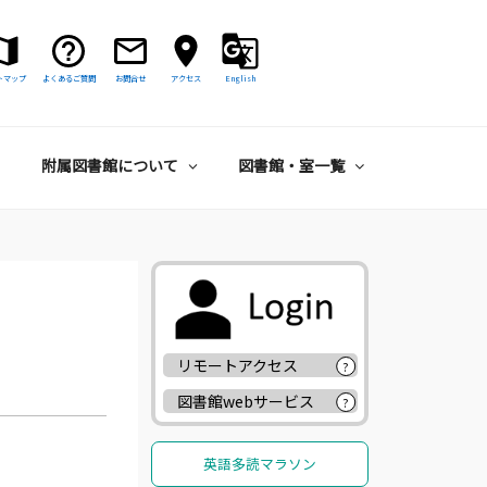
トマップ
よくあるご質問
お問合せ
アクセス
English
附属図書館について
図書館・室一覧
リモートアクセス
?
図書館webサービス
?
英語多読マラソン