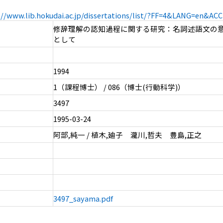
://www.lib.hokudai.ac.jp/dissertations/list/?FF=4&LANG=en&A
修辞理解の認知過程に関する研究：名詞述語文の
として
1994
1（課程博士） / 086（博士(行動科学)）
3497
1995-03-24
阿部,純一 / 植木,廸子 瀧川,哲夫 豊島,正之
3497_sayama.pdf