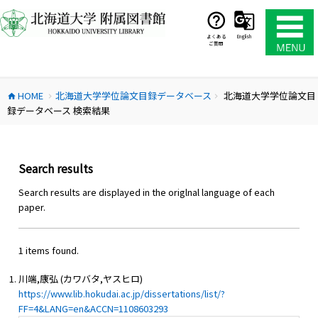
コ
ン
テ
よくある
English
ご質問
ン
ツ
へ
HOME
北海道大学学位論文目録データベース
北海道大学学位論文目
ス
home
chevron_right
chevron_right
録データベース 検索結果
キ
ッ
プ
Search results
Search results are displayed in the origlnal language of each
paper.
1 items found.
川端,康弘 (カワバタ,ヤスヒロ)
https://www.lib.hokudai.ac.jp/dissertations/list/?
FF=4&LANG=en&ACCN=1108603293