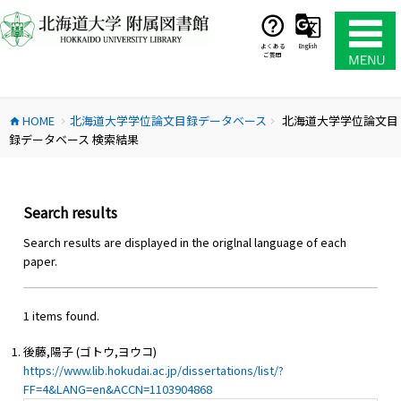
コ
ン
テ
よくある
English
ご質問
ン
ツ
へ
HOME
北海道大学学位論文目録データベース
北海道大学学位論文目
ス
home
chevron_right
chevron_right
録データベース 検索結果
キ
ッ
プ
Search results
Search results are displayed in the origlnal language of each
paper.
1 items found.
後藤,陽子 (ゴトウ,ヨウコ)
https://www.lib.hokudai.ac.jp/dissertations/list/?
FF=4&LANG=en&ACCN=1103904868