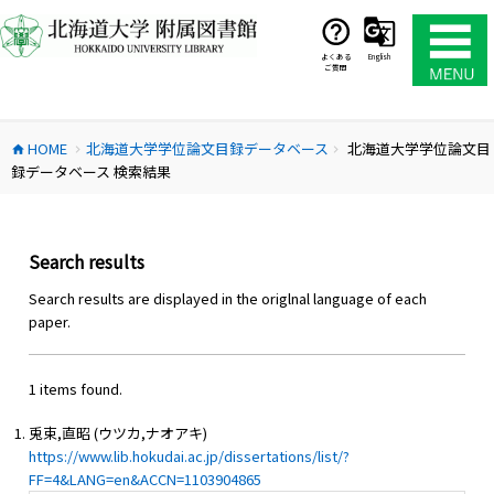
コ
ン
テ
よくある
English
ご質問
ン
ツ
へ
HOME
北海道大学学位論文目録データベース
北海道大学学位論文目
ス
home
chevron_right
chevron_right
録データベース 検索結果
キ
ッ
プ
Search results
Search results are displayed in the origlnal language of each
paper.
1 items found.
兎束,直昭 (ウツカ,ナオアキ)
https://www.lib.hokudai.ac.jp/dissertations/list/?
FF=4&LANG=en&ACCN=1103904865