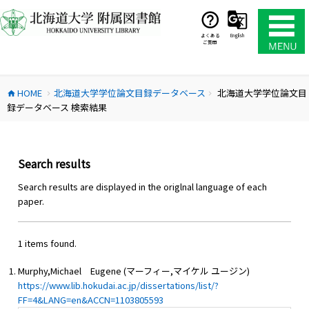
コ
ン
テ
よくある
English
ご質問
ン
ツ
へ
HOME
北海道大学学位論文目録データベース
北海道大学学位論文目
ス
home
chevron_right
chevron_right
録データベース 検索結果
キ
ッ
プ
Search results
Search results are displayed in the origlnal language of each
paper.
1 items found.
Murphy,Michael Eugene (マーフィー,マイケル ユージン)
https://www.lib.hokudai.ac.jp/dissertations/list/?
FF=4&LANG=en&ACCN=1103805593