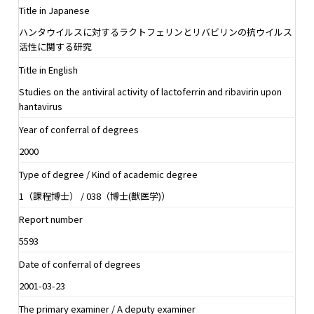
Title in Japanese
ハンタウイルスに対するラクトフェリンとリバビリンの抗ウイルス
活性に関する研究
Title in English
Studies on the antiviral activity of lactoferrin and ribavirin upon
hantavirus
Year of conferral of degrees
2000
Type of degree / Kind of academic degree
1（課程博士） / 038（博士(獣医学)）
Report number
5593
Date of conferral of degrees
2001-03-23
The primary examiner / A deputy examiner