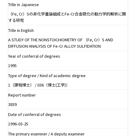
Title in Japanese
（Fe, Cr）Sの非化学量論組成とFe-Cr合金硫化の動力学的解析に関
する研究
Title in English
A STUDY OF THE NONSTOICHIOMETRY OF （Fe, Cr）S AND
DIFFUSION ANALYSIS OF Fe-Cr ALLOY SULFIDATION
Year of conferral of degrees
1995
Type of degree / Kind of academic degree
1（課程博士） / 036（博士(工学)）
Report number
3839
Date of conferral of degrees
1996-03-25
The primary examiner / A deputy examiner