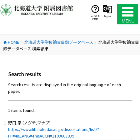
コ
ン
テ
よくある
English
ご質問
ン
ツ
へ
HOME
北海道大学学位論文目録データベース
北海道大学学位論文目
ス
home
chevron_right
chevron_right
録データベース 検索結果
キ
ッ
プ
Search results
Search results are displayed in the origlnal language of each
paper.
1 items found.
野口,学 (ノグチ,マナブ)
https://www.lib.hokudai.ac.jp/dissertations/list/?
FF=4&LANG=en&ACCN=1103603839