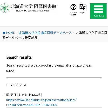
コ
ン
テ
よくある
English
ご質問
ン
ツ
へ
HOME
北海道大学学位論文目録データベース
北海道大学学位論文目
ス
home
chevron_right
chevron_right
録データベース 検索結果
キ
ッ
プ
Search results
Search results are displayed in the origlnal language of each
paper.
1 items found.
南,弘征 (ミナミ,ヒロユキ)
https://www.lib.hokudai.ac.jp/dissertations/list/?
FF=4&LANG=en&ACCN=1103603402