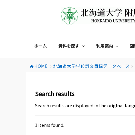
コ
ン
テ
ン
ツ
へ
ス
ホーム
資料を探す
利用案内
図
キ
ッ
プ
HOME
北海道大学学位論文目録データベース
home
chevron_right
chevron_right
Search results
Search results are displayed in the origlnal lang
1 items found.