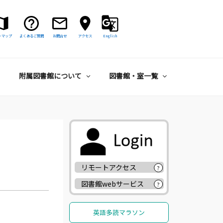
トマップ
よくあるご質問
お問合せ
アクセス
English
附属図書館について
図書館・室一覧
リモートアクセス
?
図書館webサービス
?
英語多読マラソン