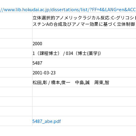
://www.lib.hokudai.ac.jp/dissertations/list/?FF=4&LANG=en&A
立体選択的アノメリックラジカル反応 :C-グリコ
スチンAの合成及びアノマー効果に基づく立体制御
2000
1（課程博士） / 034（博士(薬学)）
5487
2001-03-23
松田,彰 / 橋本,俊一 中島,誠 周東,智
5487_abe.pdf