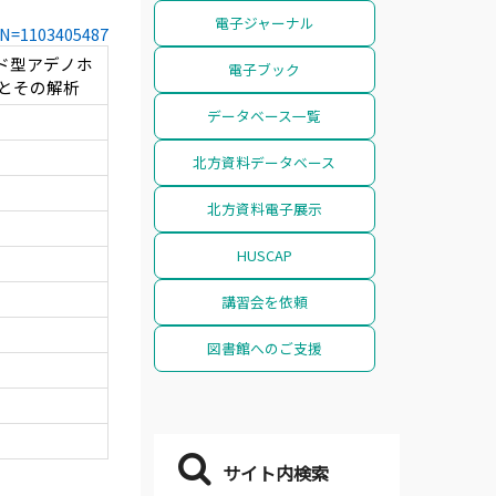
電子ジャーナル
CCN=1103405487
シド型アデノホ
電子ブック
とその解析
データベース一覧
北方資料データベース
北方資料電子展示
HUSCAP
講習会を依頼
図書館へのご支援
サイト内検索