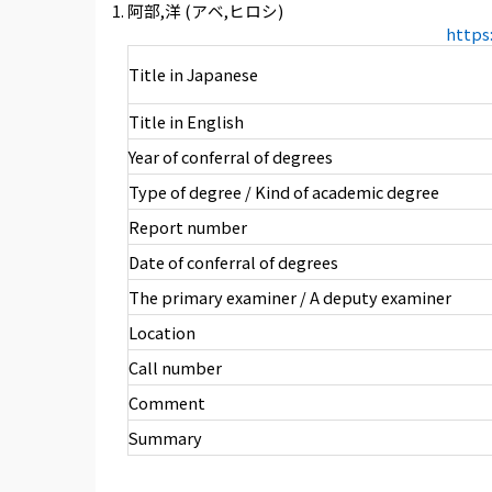
阿部,洋 (アベ,ヒロシ)
https
Title in Japanese
Title in English
Year of conferral of degrees
Type of degree / Kind of academic degree
Report number
Date of conferral of degrees
The primary examiner / A deputy examiner
Location
Call number
Comment
Summary