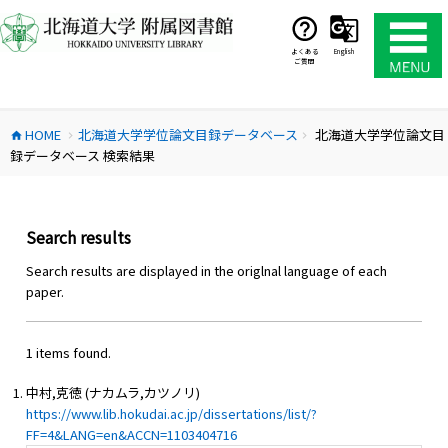
コ
ン
テ
よくある
English
ご質問
ン
ツ
へ
HOME
北海道大学学位論文目録データベース
北海道大学学位論文目
ス
home
chevron_right
chevron_right
録データベース 検索結果
キ
ッ
プ
Search results
Search results are displayed in the origlnal language of each
paper.
1 items found.
中村,克徳 (ナカムラ,カツノリ)
https://www.lib.hokudai.ac.jp/dissertations/list/?
FF=4&LANG=en&ACCN=1103404716