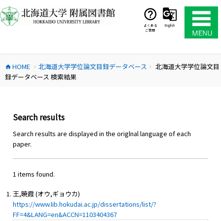
コ
ン
テ
よくある
English
ご質問
ン
ツ
へ
HOME
北海道大学学位論文目録データベース
北海道大学学位論文目
ス
home
chevron_right
chevron_right
録データベース 検索結果
キ
ッ
プ
Search results
Search results are displayed in the origlnal language of each
paper.
1 items found.
王,暁霞 (オウ,ギョウカ)
https://www.lib.hokudai.ac.jp/dissertations/list/?
FF=4&LANG=en&ACCN=1103404367