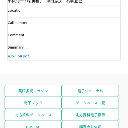
小林,淳一 / 森,美和子 濱田,辰夫 石橋,正己
Location
Call number
Comment
Summary
4367_ou.pdf
英語多読マラソン
電子ジャーナル
電子ブック
データベース一覧
北方資料データベース
北方資料電子展示
HUSCAP
講習会を依頼