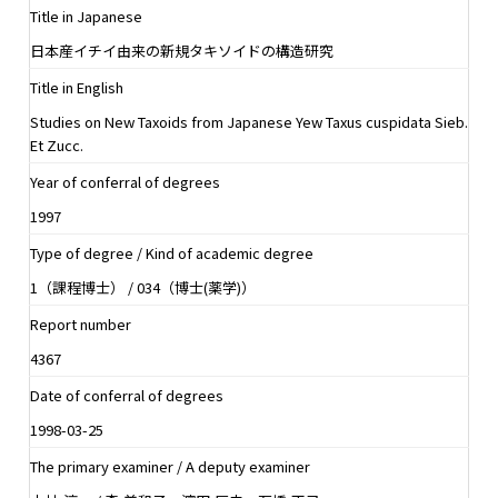
Title in Japanese
日本産イチイ由来の新規タキソイドの構造研究
Title in English
Studies on New Taxoids from Japanese Yew Taxus cuspidata Sieb.
Et Zucc.
Year of conferral of degrees
1997
Type of degree / Kind of academic degree
1（課程博士） / 034（博士(薬学)）
Report number
4367
Date of conferral of degrees
1998-03-25
The primary examiner / A deputy examiner