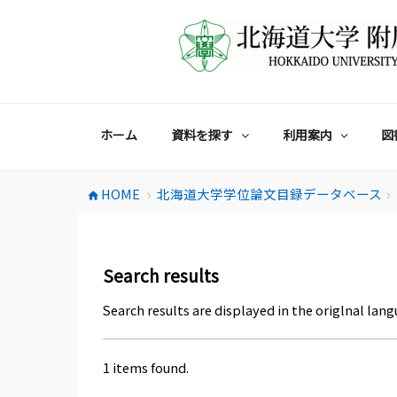
コ
ン
テ
ン
ツ
へ
ス
ホーム
資料を探す
利用案内
図
キ
ッ
プ
HOME
北海道大学学位論文目録データベース
home
chevron_right
chevron_right
Search results
Search results are displayed in the origlnal lang
1 items found.