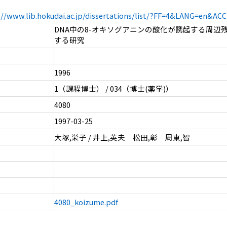
://www.lib.hokudai.ac.jp/dissertations/list/?FF=4&LANG=en&A
DNA中の8-オキソグアニンの酸化が誘起する周辺
する研究
1996
1（課程博士） / 034（博士(薬学)）
4080
1997-03-25
大塚,栄子 / 井上,英夫 松田,彰 周東,智
4080_koizume.pdf