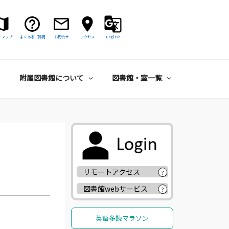
トマップ
よくあるご質問
お問合せ
アクセス
English
附属図書館について
図書館・室一覧
リモートアクセス
?
図書館webサービス
?
英語多読マラソン