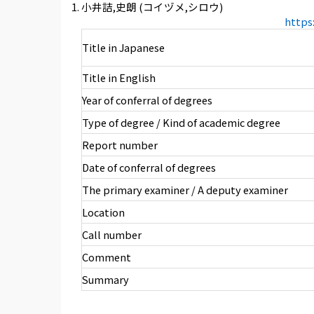
小井詰,史朗 (コイヅメ,シロウ)
https
Title in Japanese
Title in English
Year of conferral of degrees
Type of degree / Kind of academic degree
Report number
Date of conferral of degrees
The primary examiner / A deputy examiner
Location
Call number
Comment
Summary