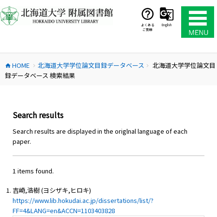
コ
ン
テ
よくある
English
ご質問
ン
ツ
へ
HOME
北海道大学学位論文目録データベース
北海道大学学位論文目
ス
home
chevron_right
chevron_right
録データベース 検索結果
キ
ッ
プ
Search results
Search results are displayed in the origlnal language of each
paper.
1 items found.
吉崎,浩樹 (ヨシザキ,ヒロキ)
https://www.lib.hokudai.ac.jp/dissertations/list/?
FF=4&LANG=en&ACCN=1103403828