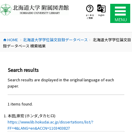
コ
ン
テ
よくある
English
ご質問
ン
ツ
へ
HOME
北海道大学学位論文目録データベース
北海道大学学位論文目
ス
home
chevron_right
chevron_right
録データベース 検索結果
キ
ッ
プ
Search results
Search results are displayed in the origlnal language of each
paper.
1 items found.
本田,崇宏 (ホンダ,タカヒロ)
https://www.lib.hokudai.ac.jp/dissertations/list/?
FF=4&LANG=en&ACCN=1103403827