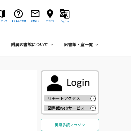
トマップ
よくあるご質問
お問合せ
アクセス
English
附属図書館について
図書館・室一覧
リモートアクセス
?
図書館webサービス
?
英語多読マラソン