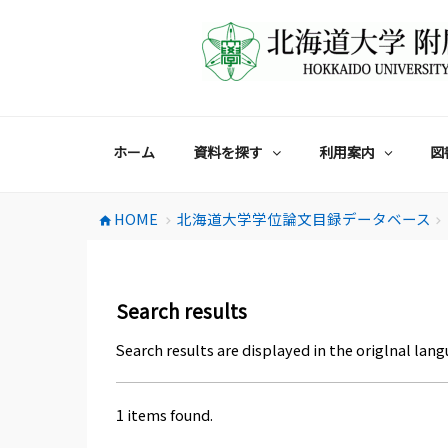
コ
ン
テ
ン
ツ
へ
ス
ホーム
資料を探す
利用案内
図
キ
ッ
プ
HOME
北海道大学学位論文目録データベース
home
chevron_right
chevron_right
Search results
Search results are displayed in the origlnal lang
1 items found.