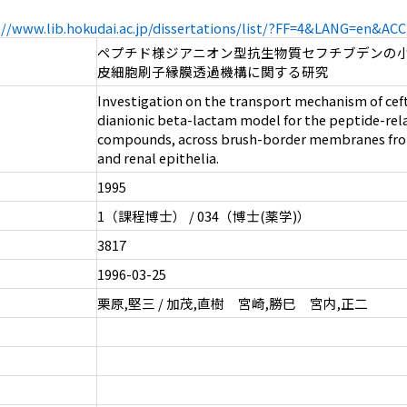
://www.lib.hokudai.ac.jp/dissertations/list/?FF=4&LANG=en&A
ペプチド様ジアニオン型抗生物質セフチブデンの
皮細胞刷子縁膜透過機構に関する研究
Investigation on the transport mechanism of ceft
dianionic beta-lactam model for the peptide-rel
compounds, across brush-border membranes fro
and renal epithelia.
1995
1（課程博士） / 034（博士(薬学)）
3817
1996-03-25
栗原,堅三 / 加茂,直樹 宮崎,勝巳 宮内,正二