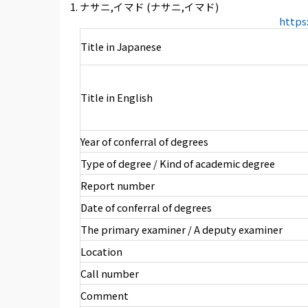
ナサニ,イマド (ナサニ,イマド)
https
Title in Japanese
Title in English
Year of conferral of degrees
Type of degree / Kind of academic degree
Report number
Date of conferral of degrees
The primary examiner / A deputy examiner
Location
Call number
Comment