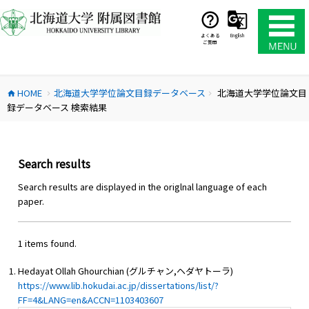
コ
ン
テ
よくある
English
ご質問
ン
ツ
へ
HOME
北海道大学学位論文目録データベース
北海道大学学位論文目
ス
home
chevron_right
chevron_right
録データベース 検索結果
キ
ッ
プ
Search results
Search results are displayed in the origlnal language of each
paper.
1 items found.
Hedayat Ollah Ghourchian (グルチャン,ヘダヤトーラ)
https://www.lib.hokudai.ac.jp/dissertations/list/?
FF=4&LANG=en&ACCN=1103403607