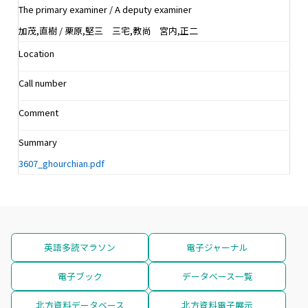
The primary examiner / A deputy examiner
加茂,直樹 / 栗原,堅三 三宅,教尚 宮内,正二
Location
Call number
Comment
Summary
3607_ghourchian.pdf
英語多読マラソン
電子ジャーナル
電子ブック
データベース一覧
北方資料データベース
北方資料電子展示