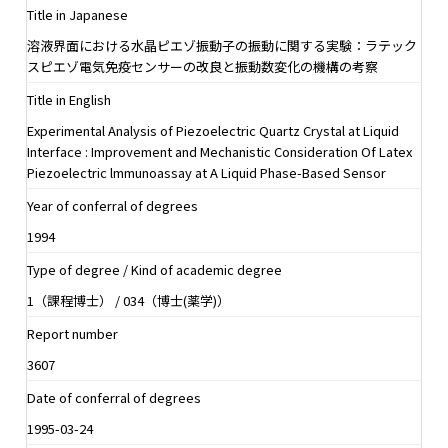
Title in Japanese
溶液界面における水晶ピエゾ振動子の振動に関する実験：ラテック
スピエゾ電気免疫センサーの改良と振動数変化の機構の考察
Title in English
Experimental Analysis of Piezoelectric Quartz Crystal at Liquid
Interface : Improvement and Mechanistic Consideration Of Latex
Piezoelectric lmmunoassay at A Liquid Phase-Based Sensor
Year of conferral of degrees
1994
Type of degree / Kind of academic degree
1（課程博士） / 034（博士(薬学)）
Report number
3607
Date of conferral of degrees
1995-03-24