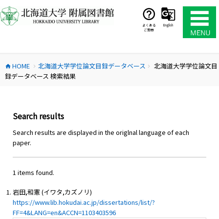
コ
ン
テ
よくある
English
ご質問
ン
ツ
へ
HOME
北海道大学学位論文目録データベース
北海道大学学位論文目
ス
home
chevron_right
chevron_right
録データベース 検索結果
キ
ッ
プ
Search results
Search results are displayed in the origlnal language of each
paper.
1 items found.
岩田,和憲 (イワタ,カズノリ)
https://www.lib.hokudai.ac.jp/dissertations/list/?
FF=4&LANG=en&ACCN=1103403596