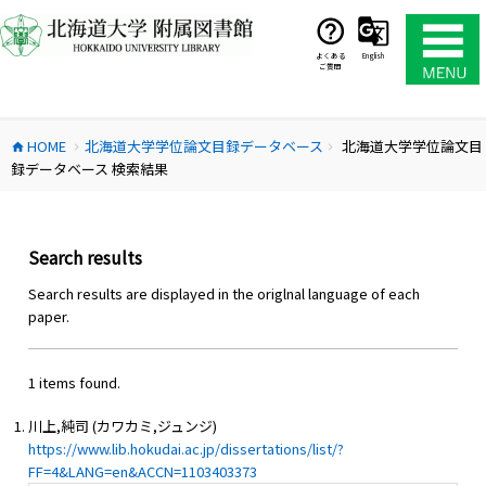
コ
ン
テ
よくある
English
ご質問
ン
ツ
へ
HOME
北海道大学学位論文目録データベース
北海道大学学位論文目
ス
home
chevron_right
chevron_right
録データベース 検索結果
キ
ッ
プ
Search results
Search results are displayed in the origlnal language of each
paper.
1 items found.
川上,純司 (カワカミ,ジュンジ)
https://www.lib.hokudai.ac.jp/dissertations/list/?
FF=4&LANG=en&ACCN=1103403373