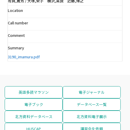
有賀,寛芳 / 大塚,栄子 横沢,英良 近藤,博之
Location
Call number
Comment
Summary
3190_imamura.pdf
英語多読マラソン
電子ジャーナル
電子ブック
データベース一覧
北方資料データベース
北方資料電子展示
HUSCAP
講習会を依頼