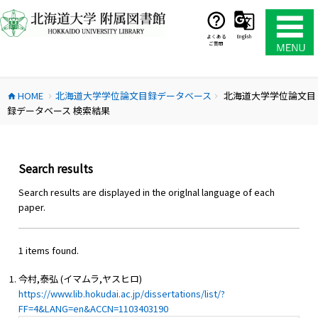
コ
ン
テ
よくある
English
ご質問
ン
ツ
へ
HOME
北海道大学学位論文目録データベース
北海道大学学位論文目
ス
home
chevron_right
chevron_right
録データベース 検索結果
キ
ッ
プ
Search results
Search results are displayed in the origlnal language of each
paper.
1 items found.
今村,泰弘 (イマムラ,ヤスヒロ)
https://www.lib.hokudai.ac.jp/dissertations/list/?
FF=4&LANG=en&ACCN=1103403190