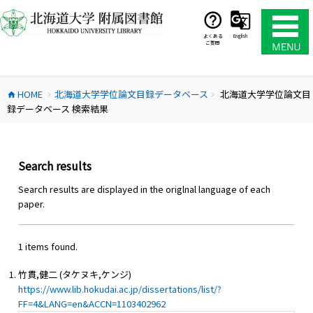
コ
ン
テ
よくある
English
ご質問
ン
ツ
へ
HOME
北海道大学学位論文目録データベース
北海道大学学位論文目
ス
home
chevron_right
chevron_right
録データベース 検索結果
キ
ッ
プ
Search results
Search results are displayed in the origlnal language of each
paper.
1 items found.
竹貫,健二 (タケヌキ,ケンジ)
https://www.lib.hokudai.ac.jp/dissertations/list/?
FF=4&LANG=en&ACCN=1103402962