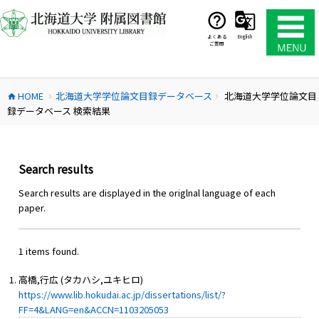
コ
ン
テ
よくある
English
ご質問
ン
ツ
へ
HOME
北海道大学学位論文目録データベース
北海道大学学位論文目
ス
home
chevron_right
chevron_right
録データベース 検索結果
キ
ッ
プ
Search results
Search results are displayed in the origlnal language of each
paper.
1 items found.
高橋,行広 (タカハシ,ユキヒロ)
https://www.lib.hokudai.ac.jp/dissertations/list/?
FF=4&LANG=en&ACCN=1103205053