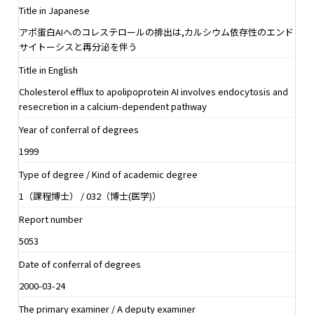
Title in Japanese
アポ蛋白AIへのコレステロールの排出は,カルシウム依存性のエンド
サイトーシスと再分泌を伴う
Title in English
Cholesterol efflux to apolipoprotein AI involves endocytosis and
resecretion in a calcium-dependent pathway
Year of conferral of degrees
1999
Type of degree / Kind of academic degree
1（課程博士） / 032（博士(医学)）
Report number
5053
Date of conferral of degrees
2000-03-24
The primary examiner / A deputy examiner