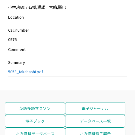
小林,邦彦 / 石橋,輝雄 宮崎,勝巳
Location
Call number
0976
Comment
Summary
5053_takahashi.pdf
英語多読マラソン
電子ジャーナル
電子ブック
データベース一覧
北方資料データベース
北方資料電子展示