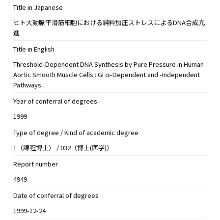
Title in Japanese
ヒト大動脈平滑筋細胞における純粋加圧ストレスによるDNA合成亢
進
Title in English
Threshold-Dependent DNA Synthesis by Pure Pressure in Human
Aortic Smooth Muscle Cells : Gi α-Dependent and -Independent
Pathways
Year of conferral of degrees
1999
Type of degree / Kind of academic degree
1（課程博士） / 032（博士(医学)）
Report number
4949
Date of conferral of degrees
1999-12-24