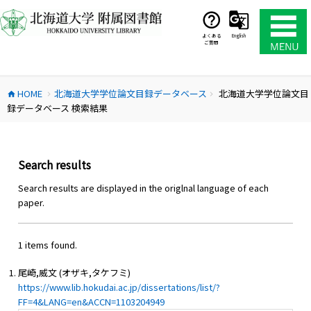
コ
ン
テ
よくある
English
ご質問
ン
ツ
へ
HOME
北海道大学学位論文目録データベース
北海道大学学位論文目
ス
home
chevron_right
chevron_right
録データベース 検索結果
キ
ッ
プ
Search results
Search results are displayed in the origlnal language of each
paper.
1 items found.
尾崎,威文 (オザキ,タケフミ)
https://www.lib.hokudai.ac.jp/dissertations/list/?
FF=4&LANG=en&ACCN=1103204949