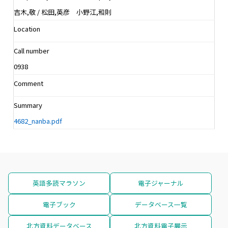
吉木,敬 / 松田,英彦 小野江,和則
Location
Call number
0938
Comment
Summary
4682_nanba.pdf
英語多読マラソン
電子ジャーナル
電子ブック
データベース一覧
北方資料データベース
北方資料電子展示