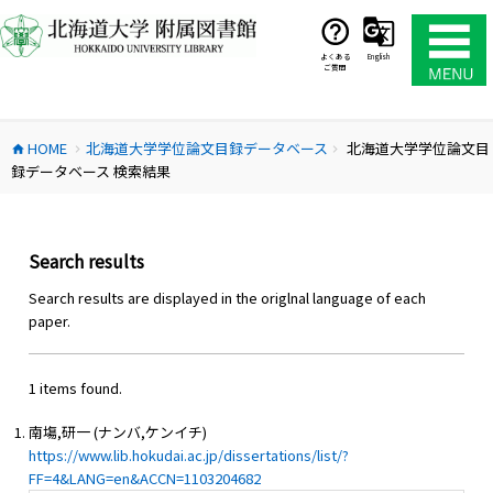
コ
ン
テ
よくある
English
ご質問
ン
ツ
へ
HOME
北海道大学学位論文目録データベース
北海道大学学位論文目
ス
home
chevron_right
chevron_right
録データベース 検索結果
キ
ッ
プ
Search results
Search results are displayed in the origlnal language of each
paper.
1 items found.
南塲,研一 (ナンバ,ケンイチ)
https://www.lib.hokudai.ac.jp/dissertations/list/?
FF=4&LANG=en&ACCN=1103204682