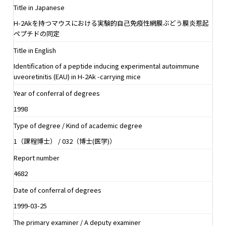
Title in Japanese
H-2Akを持つマウスにおける実験的自己免疫性網膜ぶどう膜炎惹起
ペプチドの同定
Title in English
Identification of a peptide inducing experimental autoimmune
uveoretinitis (EAU) in H-2Ak -carrying mice
Year of conferral of degrees
1998
Type of degree / Kind of academic degree
1（課程博士） / 032（博士(医学)）
Report number
4682
Date of conferral of degrees
1999-03-25
The primary examiner / A deputy examiner