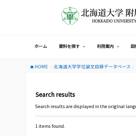
コ
ン
テ
ン
ツ
へ
ス
ホーム
資料を探す
利用案内
図
キ
ッ
プ
HOME
北海道大学学位論文目録データベース
home
chevron_right
chevron_right
Search results
Search results are displayed in the origlnal lang
1 items found.