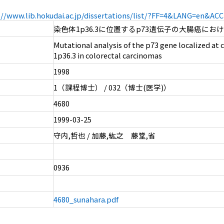
://www.lib.hokudai.ac.jp/dissertations/list/?FF=4&LANG=en&A
染色体1p36.3に位置するp73遺伝子の大腸癌にお
Mutational analysis of the p73 gene localized a
1p36.3 in colorectal carcinomas
1998
1（課程博士） / 032（博士(医学)）
4680
1999-03-25
守内,哲也 / 加藤,紘之 藤堂,省
0936
4680_sunahara.pdf