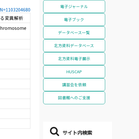
電子ジャーナル
CCN=1103204680
ける変異解析
電子ブック
t chromosome
データベース一覧
北方資料データベース
北方資料電子展示
HUSCAP
講習会を依頼
図書館へのご支援
サイト内検索