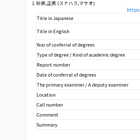
砂原,正男 (スナハラ,マサオ)
https
Title in Japanese
Title in English
Year of conferral of degrees
Type of degree / Kind of academic degree
Report number
Date of conferral of degrees
The primary examiner / A deputy examiner
Location
Call number
Comment
Summary