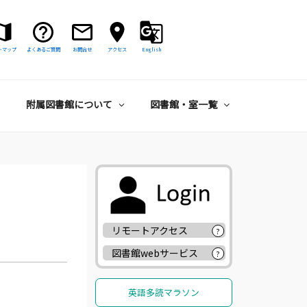
トマップ
よくあるご質問
お問合せ
アクセス
English
附属図書館について
図書館・室一覧
リモートアクセス
?
図書館webサービス
?
英語多読マラソン