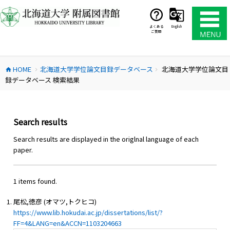
コ
ン
テ
よくある
English
ご質問
ン
ツ
へ
HOME
北海道大学学位論文目録データベース
北海道大学学位論文目
ス
home
chevron_right
chevron_right
録データベース 検索結果
キ
ッ
プ
Search results
Search results are displayed in the origlnal language of each
paper.
1 items found.
尾松,徳彦 (オマツ,トクヒコ)
https://www.lib.hokudai.ac.jp/dissertations/list/?
FF=4&LANG=en&ACCN=1103204663