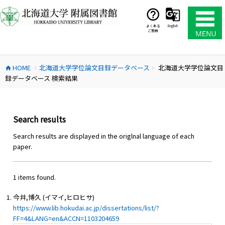
コ
ン
テ
よくある
English
ご質問
ン
ツ
へ
HOME
北海道大学学位論文目録データベース
北海道大学学位論文目
ス
home
chevron_right
chevron_right
録データベース 検索結果
キ
ッ
プ
Search results
Search results are displayed in the origlnal language of each
paper.
1 items found.
今井,博久 (イマイ,ヒロヒサ)
https://www.lib.hokudai.ac.jp/dissertations/list/?
FF=4&LANG=en&ACCN=1103204659