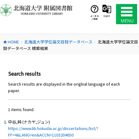
コ
ン
テ
よくある
English
ご質問
ン
ツ
へ
HOME
北海道大学学位論文目録データベース
北海道大学学位論文目
ス
home
chevron_right
chevron_right
録データベース 検索結果
キ
ッ
プ
Search results
Search results are displayed in the origlnal language of each
paper.
1 items found.
中谷,純 (ナカヤ,ジュン)
https://www.lib.hokudai.ac.jp/dissertations/list/?
FF=4&LANG=en&ACCN=1103204650