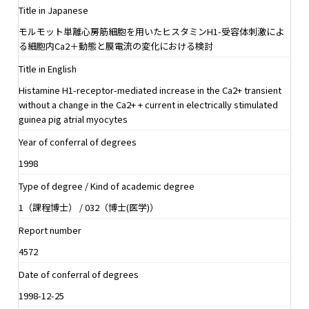
Title in Japanese
モルモット単離心房筋細胞を用いたヒスタミンH1-受容体刺激によ
る細胞内Ca2＋動態と膜電流の変化における検討
Title in English
Histamine H1-receptor-mediated increase in the Ca2+ transient
without a change in the Ca2+ + current in electrically stimulated
guinea pig atrial myocytes
Year of conferral of degrees
1998
Type of degree / Kind of academic degree
1（課程博士） / 032（博士(医学)）
Report number
4572
Date of conferral of degrees
1998-12-25