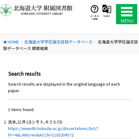
コ
ン
テ
よくある
English
ご質問
ン
ツ
へ
HOME
北海道大学学位論文目録データベース
北海道大学学位論文目
ス
home
chevron_right
chevron_right
録データベース 検索結果
キ
ッ
プ
Search results
Search results are displayed in the origlnal language of each
paper.
1 items found.
吉本,公洋 (ヨシモト,キミヒロ)
https://www.lib.hokudai.ac.jp/dissertations/list/?
FF=4&LANG=en&ACCN=1103204572