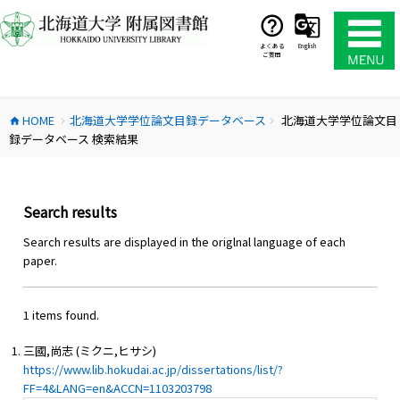
コ
ン
テ
よくある
English
ご質問
ン
ツ
へ
HOME
北海道大学学位論文目録データベース
北海道大学学位論文目
ス
home
chevron_right
chevron_right
録データベース 検索結果
キ
ッ
プ
Search results
Search results are displayed in the origlnal language of each
paper.
1 items found.
三國,尚志 (ミクニ,ヒサシ)
https://www.lib.hokudai.ac.jp/dissertations/list/?
FF=4&LANG=en&ACCN=1103203798