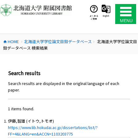
コ
ン
テ
よくある
English
ご質問
ン
ツ
へ
HOME
北海道大学学位論文目録データベース
北海道大学学位論文目
ス
home
chevron_right
chevron_right
録データベース 検索結果
キ
ッ
プ
Search results
Search results are displayed in the origlnal language of each
paper.
1 items found.
伊藤,智雄 (イトウ,トモオ)
https://www.lib.hokudai.ac.jp/dissertations/list/?
FF=4&LANG=en&ACCN=1103203775