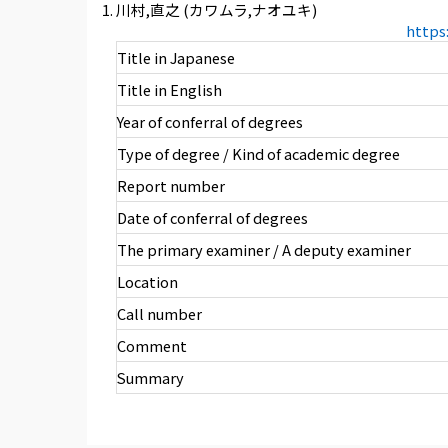
川村,直之 (カワムラ,ナオユキ)
https
Title in Japanese
Title in English
Year of conferral of degrees
Type of degree / Kind of academic degree
Report number
Date of conferral of degrees
The primary examiner / A deputy examiner
Location
Call number
Comment
Summary