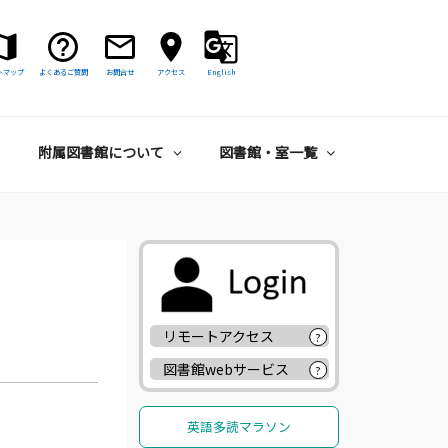
トマップ
よくあるご質問
お問合せ
アクセス
English
附属図書館について
図書館・室一覧
リモートアクセス
?
図書館webサービス
?
英語多読マラソン