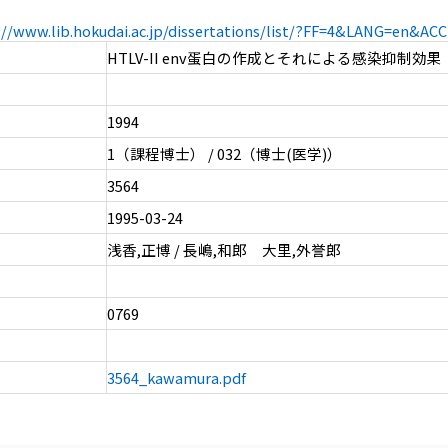
://www.lib.hokudai.ac.jp/dissertations/list/?FF=4&LANG=en&A
HTLV-II env蛋白の作成とそれによる感染抑制効果
1994
1（課程博士） / 032（博士(医学)）
3564
1995-03-24
浅香,正博 / 長嶋,和郎 大里,外誉郎
0769
3564_kawamura.pdf