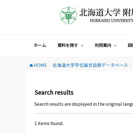
コ
ン
テ
ン
ツ
へ
ス
ホーム
資料を探す
利用案内
図
キ
ッ
プ
HOME
北海道大学学位論文目録データベース
home
chevron_right
chevron_right
Search results
Search results are displayed in the origlnal lang
1 items found.