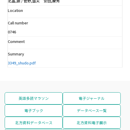
北畠,顕 / 菅野,盛夫 安田,慶秀
Location
Call number
0746
Comment
Summary
3349_shudo.pdf
英語多読マラソン
電子ジャーナル
電子ブック
データベース一覧
北方資料データベース
北方資料電子展示