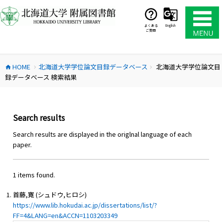
コ
ン
テ
よくある
English
ご質問
ン
ツ
へ
HOME
北海道大学学位論文目録データベース
北海道大学学位論文目
ス
home
chevron_right
chevron_right
録データベース 検索結果
キ
ッ
プ
Search results
Search results are displayed in the origlnal language of each
paper.
1 items found.
首藤,寛 (シュドウ,ヒロシ)
https://www.lib.hokudai.ac.jp/dissertations/list/?
FF=4&LANG=en&ACCN=1103203349