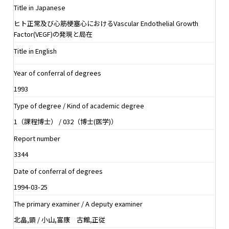
Title in Japanese
ヒト正常及び心筋梗塞心におけるVascular Endothelial Growth
Factor(VEGF)の発現と局在
Title in English
Year of conferral of degrees
1993
Type of degree / Kind of academic degree
1（課程博士） / 032（博士(医学)）
Report number
3344
Date of conferral of degrees
1994-03-25
The primary examiner / A deputy examiner
北畠,顕 / 小山,富康 古館,正従