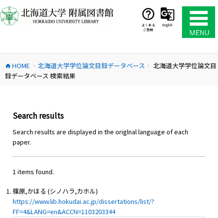
コ
ン
テ
よくある
English
ご質問
ン
ツ
へ
HOME
北海道大学学位論文目録データベース
北海道大学学位論文目
ス
home
chevron_right
chevron_right
録データベース 検索結果
キ
ッ
プ
Search results
Search results are displayed in the origlnal language of each
paper.
1 items found.
篠原,かほる (シノハラ,カホル)
https://www.lib.hokudai.ac.jp/dissertations/list/?
FF=4&LANG=en&ACCN=1103203344