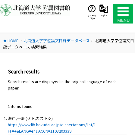
コ
ン
テ
よくある
English
ご質問
ン
ツ
へ
HOME
北海道大学学位論文目録データベース
北海道大学学位論文目
ス
home
chevron_right
chevron_right
録データベース 検索結果
キ
ッ
プ
Search results
Search results are displayed in the origlnal language of each
paper.
1 items found.
瀬戸,一寿 (セト,カズトシ)
https://www.lib.hokudai.ac.jp/dissertations/list/?
FF=4&LANG=en&ACCN=1103203339