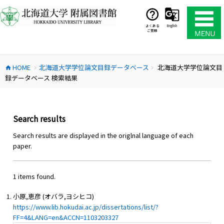
コ
ン
テ
よくある
English
ご質問
ン
ツ
へ
HOME
北海道大学学位論文目録データベース
北海道大学学位論文目
ス
home
chevron_right
chevron_right
録データベース 検索結果
キ
ッ
プ
Search results
Search results are displayed in the origlnal language of each
paper.
1 items found.
小原,恵彦 (オバラ,ヨシヒコ)
https://www.lib.hokudai.ac.jp/dissertations/list/?
FF=4&LANG=en&ACCN=1103203327