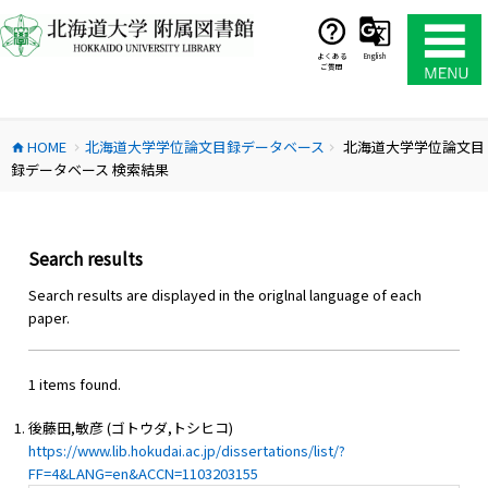
コ
ン
テ
よくある
English
ご質問
ン
ツ
へ
HOME
北海道大学学位論文目録データベース
北海道大学学位論文目
ス
home
chevron_right
chevron_right
録データベース 検索結果
キ
ッ
プ
Search results
Search results are displayed in the origlnal language of each
paper.
1 items found.
後藤田,敏彦 (ゴトウダ,トシヒコ)
https://www.lib.hokudai.ac.jp/dissertations/list/?
FF=4&LANG=en&ACCN=1103203155