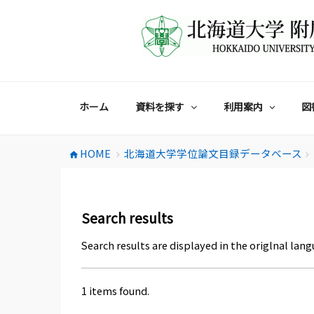
コ
ン
テ
ン
ツ
へ
ス
ホーム
資料を探す
利用案内
図
キ
ッ
プ
HOME
北海道大学学位論文目録データベース
home
chevron_right
chevron_right
Search results
Search results are displayed in the origlnal lang
1 items found.