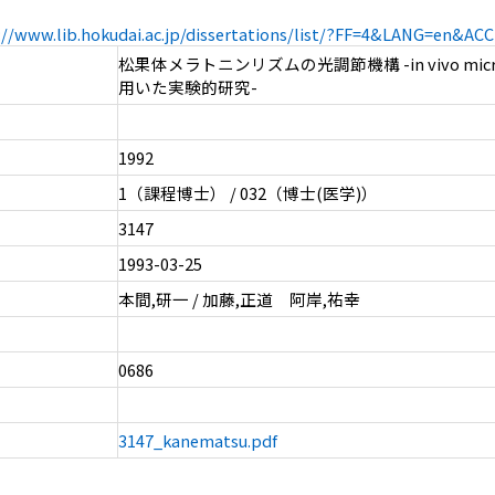
://www.lib.hokudai.ac.jp/dissertations/list/?FF=4&LANG=en&A
松果体メラトニンリズムの光調節機構 -in vivo microd
用いた実験的研究-
1992
1（課程博士） / 032（博士(医学)）
3147
1993-03-25
本間,研一 / 加藤,正道 阿岸,祐幸
0686
3147_kanematsu.pdf