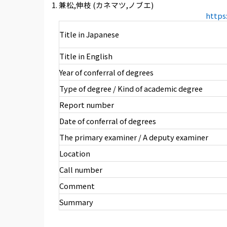
兼松,伸枝 (カネマツ,ノブエ)
https
Title in Japanese
Title in English
Year of conferral of degrees
Type of degree / Kind of academic degree
Report number
Date of conferral of degrees
The primary examiner / A deputy examiner
Location
Call number
Comment
Summary