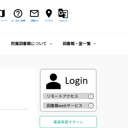
トマップ
よくあるご質問
お問合せ
アクセス
English
附属図書館について
図書館・室一覧
リモートアクセス
?
図書館webサービス
?
英語多読マラソン