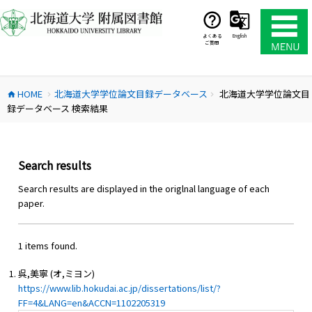
コ
ン
テ
よくある
English
ご質問
ン
ツ
へ
HOME
北海道大学学位論文目録データベース
北海道大学学位論文目
ス
home
chevron_right
chevron_right
録データベース 検索結果
キ
ッ
プ
Search results
Search results are displayed in the origlnal language of each
paper.
1 items found.
呉,美寧 (オ,ミヨン)
https://www.lib.hokudai.ac.jp/dissertations/list/?
FF=4&LANG=en&ACCN=1102205319