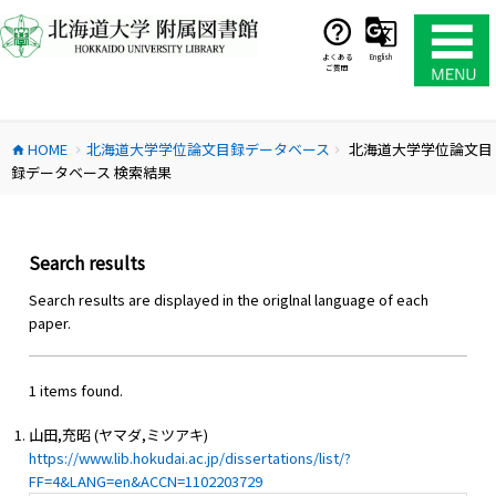
コ
ン
テ
よくある
English
ご質問
ン
ツ
へ
HOME
北海道大学学位論文目録データベース
北海道大学学位論文目
ス
home
chevron_right
chevron_right
録データベース 検索結果
キ
ッ
プ
Search results
Search results are displayed in the origlnal language of each
paper.
1 items found.
山田,充昭 (ヤマダ,ミツアキ)
https://www.lib.hokudai.ac.jp/dissertations/list/?
FF=4&LANG=en&ACCN=1102203729