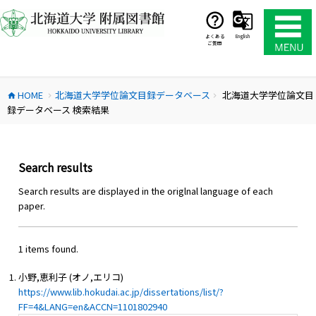
コ
ン
テ
よくある
English
ご質問
ン
ツ
へ
HOME
北海道大学学位論文目録データベース
北海道大学学位論文目
ス
home
chevron_right
chevron_right
録データベース 検索結果
キ
ッ
プ
Search results
Search results are displayed in the origlnal language of each
paper.
1 items found.
小野,恵利子 (オノ,エリコ)
https://www.lib.hokudai.ac.jp/dissertations/list/?
FF=4&LANG=en&ACCN=1101802940