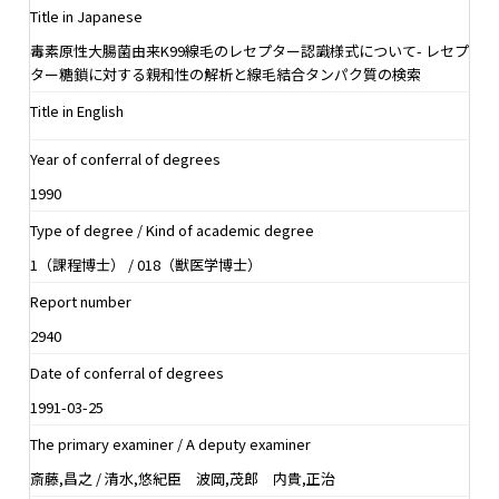
Title in Japanese
毒素原性大腸菌由来K99線毛のレセプター認識様式について- レセプ
ター糖鎖に対する親和性の解析と線毛結合タンパク質の検索
Title in English
Year of conferral of degrees
1990
Type of degree / Kind of academic degree
1（課程博士） / 018（獣医学博士）
Report number
2940
Date of conferral of degrees
1991-03-25
The primary examiner / A deputy examiner
斎藤,昌之 / 清水,悠紀臣 波岡,茂郎 内貴,正治