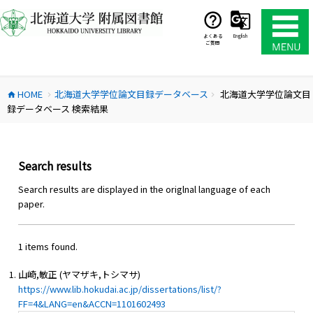
コ
ン
テ
よくある
English
ご質問
ン
ツ
へ
HOME
北海道大学学位論文目録データベース
北海道大学学位論文目
ス
home
chevron_right
chevron_right
録データベース 検索結果
キ
ッ
プ
Search results
Search results are displayed in the origlnal language of each
paper.
1 items found.
山崎,敏正 (ヤマザキ,トシマサ)
https://www.lib.hokudai.ac.jp/dissertations/list/?
FF=4&LANG=en&ACCN=1101602493