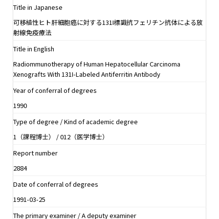
Title in Japanese
可移植性ヒト肝細胞癌に対する131I標識抗フェリチン抗体による放
射線免疫療法
Title in English
Radiommunotherapy of Human Hepatocellular Carcinoma
Xenografts With 131I-Labeled Antiferritin Antibody
Year of conferral of degrees
1990
Type of degree / Kind of academic degree
1（課程博士） / 012（医学博士）
Report number
2884
Date of conferral of degrees
1991-03-25
The primary examiner / A deputy examiner