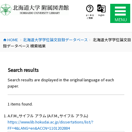
コ
ン
テ
よくある
English
ご質問
ン
ツ
へ
HOME
北海道大学学位論文目録データベース
北海道大学学位論文目
ス
home
chevron_right
chevron_right
録データベース 検索結果
キ
ッ
プ
Search results
Search results are displayed in the origlnal language of each
paper.
1 items found.
A.F.M.,サイフル アラム (A.F.M.,サイフル アラム)
https://www.lib.hokudai.ac.jp/dissertations/list/?
FF=4&LANG=en&ACCN=1101202884