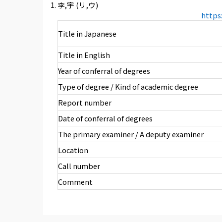
李,宇 (リ,ウ)
https
Title in Japanese
Title in English
Year of conferral of degrees
Type of degree / Kind of academic degree
Report number
Date of conferral of degrees
The primary examiner / A deputy examiner
Location
Call number
Comment