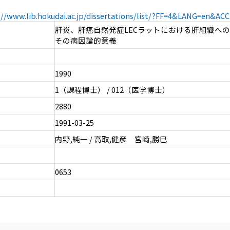
://www.lib.hokudai.ac.jp/dissertations/list/?FF=4&LANG=en&A
肝炎、肝癌自然発症LECラットにおける肝組織へ
その病因論的意義
1990
1（課程博士） / 012（医学博士）
2880
1991-03-25
内野,純一 / 高取,健彦 宮崎,勝巳
0653