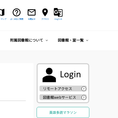
トマップ
よくあるご質問
お問合せ
アクセス
English
附属図書館について
図書館・室一覧
リモートアクセス
?
図書館webサービス
?
英語多読マラソン