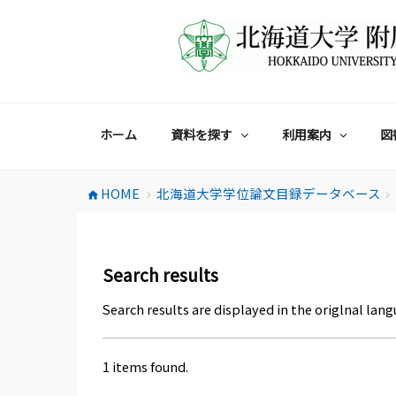
コ
ン
テ
ン
ツ
へ
ス
ホーム
資料を探す
利用案内
図
キ
ッ
プ
HOME
北海道大学学位論文目録データベース
home
chevron_right
chevron_right
Search results
Search results are displayed in the origlnal lang
1 items found.