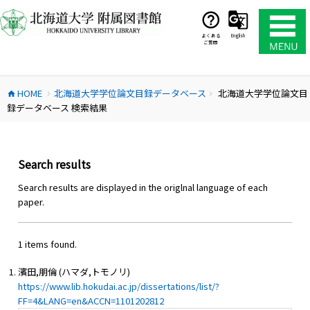
コ
ン
テ
よくある
English
ご質問
ン
ツ
へ
HOME
北海道大学学位論文目録データベース
北海道大学学位論文目
ス
home
chevron_right
chevron_right
録データベース 検索結果
キ
ッ
プ
Search results
Search results are displayed in the origlnal language of each
paper.
1 items found.
濱田,朋倫 (ハマダ,トモノリ)
https://www.lib.hokudai.ac.jp/dissertations/list/?
FF=4&LANG=en&ACCN=1101202812