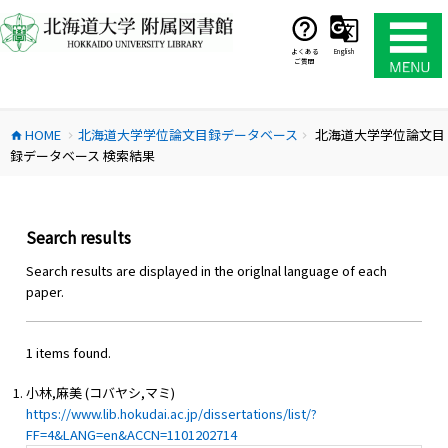
コ
ン
テ
よくある
English
ご質問
ン
ツ
へ
HOME
北海道大学学位論文目録データベース
北海道大学学位論文目
ス
home
chevron_right
chevron_right
録データベース 検索結果
キ
ッ
プ
Search results
Search results are displayed in the origlnal language of each
paper.
1 items found.
小林,麻美 (コバヤシ,マミ)
https://www.lib.hokudai.ac.jp/dissertations/list/?
FF=4&LANG=en&ACCN=1101202714