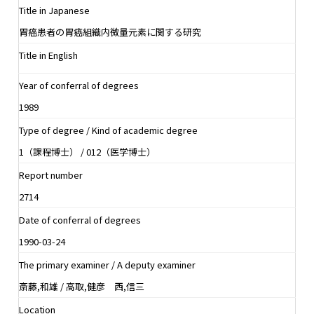
Title in Japanese
胃癌患者の胃癌組織内微量元素に関する研究
Title in English
Year of conferral of degrees
1989
Type of degree / Kind of academic degree
1（課程博士） / 012（医学博士）
Report number
2714
Date of conferral of degrees
1990-03-24
The primary examiner / A deputy examiner
斎藤,和雄 / 高取,健彦 西,信三
Location