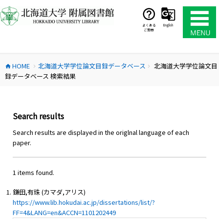
コ
ン
テ
よくある
English
ご質問
ン
ツ
へ
HOME
北海道大学学位論文目録データベース
北海道大学学位論文目
ス
home
chevron_right
chevron_right
録データベース 検索結果
キ
ッ
プ
Search results
Search results are displayed in the origlnal language of each
paper.
1 items found.
鎌田,有珠 (カマダ,アリス)
https://www.lib.hokudai.ac.jp/dissertations/list/?
FF=4&LANG=en&ACCN=1101202449