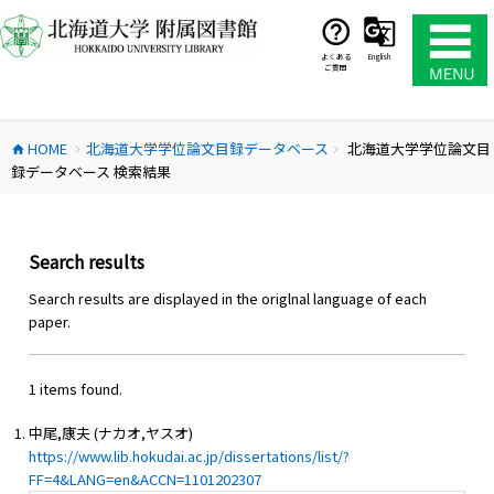
コ
ン
テ
よくある
English
ご質問
ン
ツ
へ
HOME
北海道大学学位論文目録データベース
北海道大学学位論文目
ス
home
chevron_right
chevron_right
録データベース 検索結果
キ
ッ
プ
Search results
Search results are displayed in the origlnal language of each
paper.
1 items found.
中尾,康夫 (ナカオ,ヤスオ)
https://www.lib.hokudai.ac.jp/dissertations/list/?
FF=4&LANG=en&ACCN=1101202307