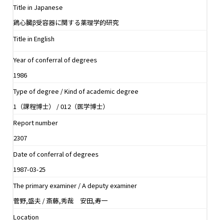
Title in Japanese
鶏心臓β受容器に関する薬理学的研究
Title in English
Year of conferral of degrees
1986
Type of degree / Kind of academic degree
1（課程博士） / 012（医学博士）
Report number
2307
Date of conferral of degrees
1987-03-25
The primary examiner / A deputy examiner
菅野,盛夫 / 斎藤,秀哉 安田,寿一
Location