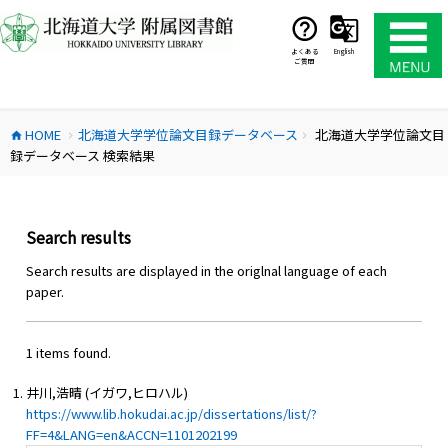
コ
ン
テ
よくある
English
ご質問
ン
ツ
へ
HOME
北海道大学学位論文目録データベース
北海道大学学位論文目
ス
home
chevron_right
chevron_right
録データベース 検索結果
キ
ッ
プ
Search results
Search results are displayed in the origlnal language of each
paper.
1 items found.
井川,浩晴 (イガワ,ヒロハル)
https://www.lib.hokudai.ac.jp/dissertations/list/?
FF=4&LANG=en&ACCN=1101202199